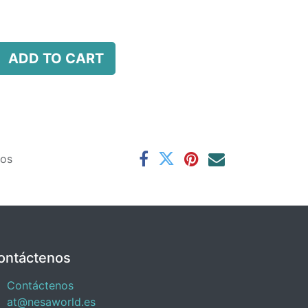
ADD TO CART
ños
ontáctenos
Contáctenos
at@nesaworld.es