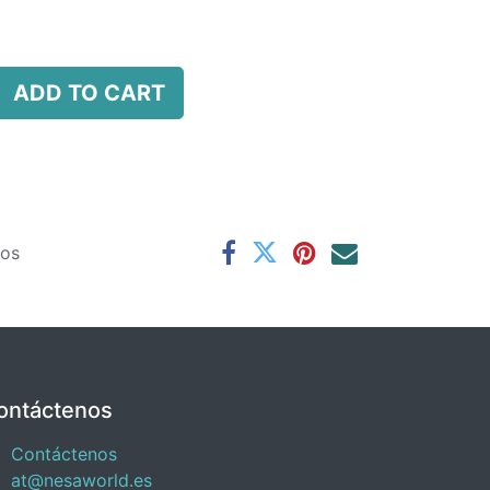
ADD TO CART
ños
ontáctenos
Contáctenos
at@nesaworld.es